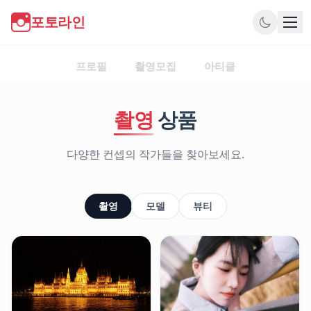
포토라인
프로필
프로필
촬영모집
아티클
촬영모집
촬영
상품
촬영상품
다양한 컨셉의 작가들을 찾아보세요.
아티클
로그인
시작하기
촬영
모델
뷰티