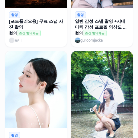
촬영
촬영
[포트폴리오용] 무료 스냅 사
일반 감성 스냅 촬영 +시네
진 촬영
마틱 감성 프로필 영상도 찍
어드려요!
협의
협의
조건 협의가능
조건 협의가능
토비
guroomjacka
촬영