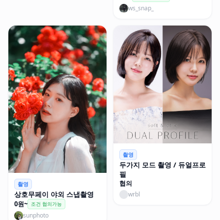
ws_snap_
촬영
두가지 모드 촬영 / 듀얼프로
필
협의
촬영
상호무페이 야외 스냅촬영
wrbl
0원~
조건 협의가능
sunphoto