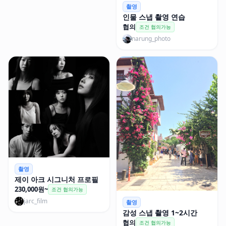
촬영
인물 스냅 촬영 연습
협의
조건 협의가능
narung_photo
촬영
제이 아크 시그니처 프로필
230,000원~
조건 협의가능
jarc_film
촬영
감성 스냅 촬영 1~2시간
협의
조건 협의가능