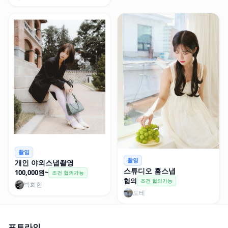
촬영
촬영
개인 야외스냅촬영
스튜디오 홈스냅
100,000원~
조건 협의가능
협의
조건 협의가능
박희현
도테
포토라인