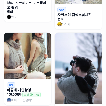
뷰티, 포트레이트 포트폴리
오 촬영
촬영
협의
자연스런 감성스냅사진
백구
협의
아리사
촬영
비공개 개인촬영
100,000원~
조건 협의가능
아이스크림은하드